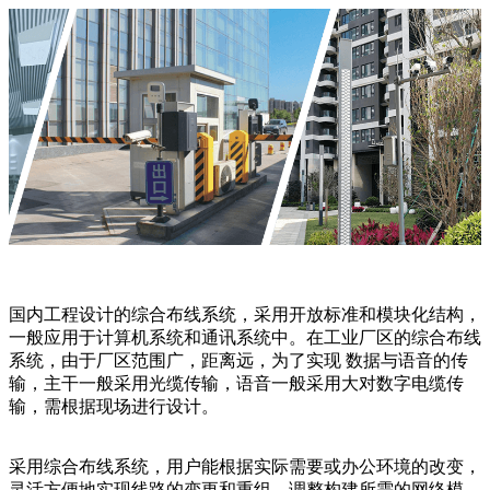
国内工程设计的综合布线系统，采用开放标准和模块化结构，
一般应用于计算机系统和通讯系统中。在工业厂区的综合布线
系统，由于厂区范围广，距离远，为了实现 数据与语音的传
输，主干一般采用光缆传输，语音一般采用大对数字电缆传
输，需根据现场进行设计。
采用综合布线系统，用户能根据实际需要或办公环境的改变，
灵活方便地实现线路的变更和重组，调整构建所需的网络模