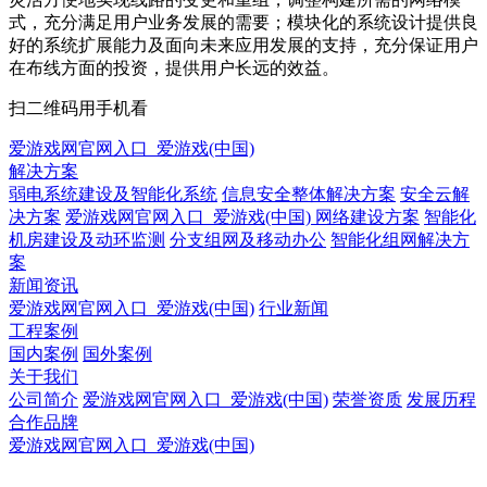
式，充分满足用户业务发展的需要；模块化的系统设计提供良
好的系统扩展能力及面向未来应用发展的支持，充分保证用户
在布线方面的投资，提供用户长远的效益。
扫二维码用手机看
爱游戏网官网入口_爱游戏(中国)
解决方案
弱电系统建设及智能化系统
信息安全整体解决方案
安全云解
决方案
爱游戏网官网入口_爱游戏(中国) 网络建设方案
智能化
机房建设及动环监测
分支组网及移动办公
智能化组网解决方
案
新闻资讯
爱游戏网官网入口_爱游戏(中国)
行业新闻
工程案例
国内案例
国外案例
关于我们
公司简介
爱游戏网官网入口_爱游戏(中国)
荣誉资质
发展历程
合作品牌
爱游戏网官网入口_爱游戏(中国)