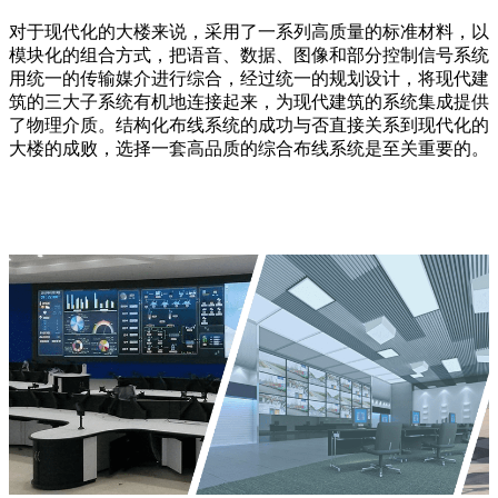
对于现代化的大楼来说，采用了一系列高质量的标准材料，以
模块化的组合方式，把语音、数据、图像和部分控制信号系统
用统一的传输媒介进行综合，经过统一的规划设计，将现代建
筑的三大子系统有机地连接起来，为现代建筑的系统集成提供
了物理介质。结构化布线系统的成功与否直接关系到现代化的
大楼的成败，选择一套高品质的综合布线系统是至关重要的。