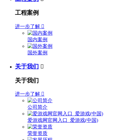
工程案例
进一步了解

国内案例
国外案例
关于我们

关于我们
进一步了解

公司简介
爱游戏网官网入口_爱游戏(中国)
荣誉资质