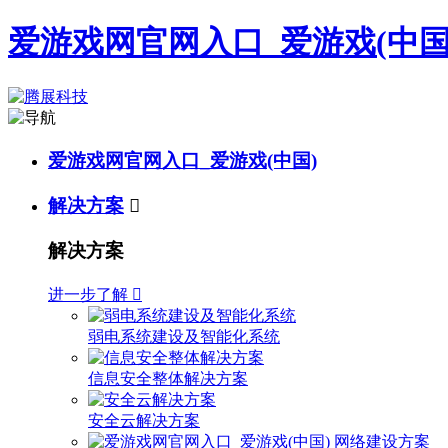
爱游戏网官网入口_爱游戏(中国
爱游戏网官网入口_爱游戏(中国)
解决方案

解决方案
进一步了解

弱电系统建设及智能化系统
信息安全整体解决方案
安全云解决方案