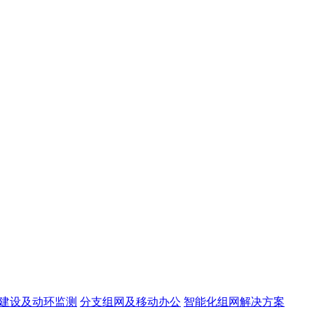
建设及动环监测
分支组网及移动办公
智能化组网解决方案